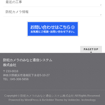
最近の工事
防犯カメラ情報
PAGETOP
防犯カメラのみなと通信システム
株式会社
〒233-0016
神奈川県横浜市港南区下永谷5-10-27
TEL : 045-308-5656
Copyright ©
防犯カメラのみなと通信システム株式会社
All Rights Reserved.
Powered by
WordPress
&
BizVektor Theme
by
Vektor,Inc.
technology.