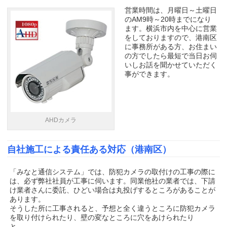
営業時間は、月曜日～土曜日
のAM9時～20時までになり
ます。横浜市内を中心に営業
をしておりますので、港南区
に事務所がある方、お住まい
の方でしたら最短で当日お伺
いしお話を聞かせていただく
事ができます。
AHDカメラ
自社施工による責任ある対応（港南区）
「みなと通信システム」では、防犯カメラの取付けの工事の際に
は、必ず弊社社員が工事に伺います。同業他社の業者では、下請
け業者さんに委託、ひどい場合は丸投げするところがあることが
あります。
そうした所に工事されると、予想と全く違うところに防犯カメラ
を取り付けられたり、壁の変なところに穴をあけられたり
と。。。